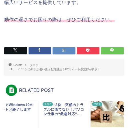
幅広いサービスを提供しています。
動作の遅さでお困りの際は、ぜひご利用ください。
HOME
ブログ
パソコンの動きが遅い原因と対処法｜PCサポート倶楽部が解決！
RELATED POST
すぐWindows10の
グ
10位～8位 突然のトラ
ブログ
ブログ
ポートが終了します
ブルに慌てない！パソコ
ン仕事の“救急対応”...