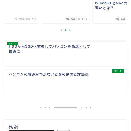
WindowsとMacの
違いとは？
2025年9月15日
2025年8月18日
2024年7月
HDDからSSDへ交換してパソコンを高速化して
快適に！
パソコンの電源がつかないときの原因と対処法
検索