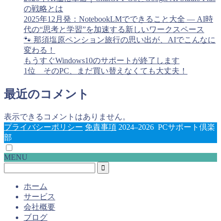
の戦略とは
2025年12月発：NotebookLMでできること大全 ― AI時
代の“思考と学習”を加速する新しいワークスペース
🐾 那須塩原ペンション旅行の思い出が、AIでこんなに
変わる！
もうすぐWindows10のサポートが終了します
1位 そのPC、まだ買い替えなくても大丈夫！
最近のコメント
表示できるコメントはありません。
プライバシーポリシー
免責事項
2024–2026 PCサポート倶楽
部
MENU
ホーム
サービス
会社概要
ブログ