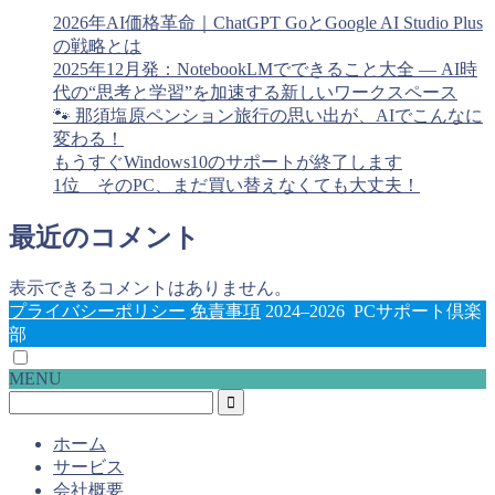
2026年AI価格革命｜ChatGPT GoとGoogle AI Studio Plus
の戦略とは
2025年12月発：NotebookLMでできること大全 ― AI時
代の“思考と学習”を加速する新しいワークスペース
🐾 那須塩原ペンション旅行の思い出が、AIでこんなに
変わる！
もうすぐWindows10のサポートが終了します
1位 そのPC、まだ買い替えなくても大丈夫！
最近のコメント
表示できるコメントはありません。
プライバシーポリシー
免責事項
2024–2026 PCサポート倶楽
部
MENU
ホーム
サービス
会社概要